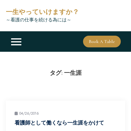
Skip
一生やっていけますか？
to
content
～看護の仕事を続ける為には～
Book A Table
タグ:
一生涯
04/26/2016
看護師として働くなら一生涯をかけて